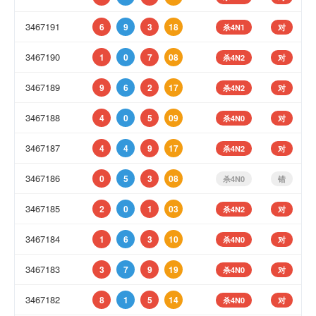
3467191
6
9
3
18
杀4N1
对
3467190
1
0
7
08
杀4N2
对
3467189
9
6
2
17
杀4N2
对
3467188
4
0
5
09
杀4N0
对
3467187
4
4
9
17
杀4N2
对
3467186
0
5
3
08
杀4N0
错
3467185
2
0
1
03
杀4N2
对
3467184
1
6
3
10
杀4N0
对
3467183
3
7
9
19
杀4N0
对
3467182
8
1
5
14
杀4N0
对