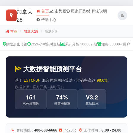
加拿大
首页
走势图
历史开奖
算法说明
28
帮助中心
首页
/
加拿大28
/
预测分析
数据加密传输
7x24小时实时更新
累计分析 10000+ 期
服务 50000+ 用户
大数据智能预测平台
基于
LSTM-BP
混合神经网络算法 · 准确率高达
98.6%
数据来源：官方开奖 · 实时同步
151
74%
V3.2
已分析期数
当前准确率
算法版本
客服热线：
400-888-6666
jnd28.lol
工作时间：
8:00 - 24:00