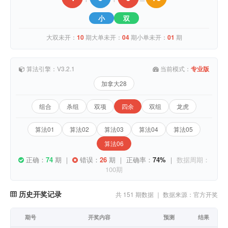
小
双
大双未开：
10
期
大单未开：
04
期
小单未开：
01
期
算法引擎：V3.2.1
当前模式：
专业版
加拿大28
组合
杀组
双项
四余
双组
龙虎
算法01
算法02
算法03
算法04
算法05
算法06
正确：
74
期 ｜
错误：
26
期 ｜ 正确率：
74%
｜
数据周期：
100期
历史开奖记录
共 151 期数据 ｜ 数据来源：官方开奖
期号
开奖内容
预测
结果