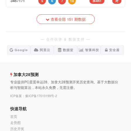
3467171
5
6
7
18
杀4N1
对
查看全部 151 期数据
— 合作伙伴 & 数据支持 —
Google
阿里云
数据堂
智算科技
安全盾
加拿大28预测
专业提供PC蛋蛋幸运28、加拿大28预测开奖历史查询。基于大数据分
析与智能算法，本站永久免费，无需注册。
ICP备案：豫ICP备17010199号-2
快速导航
首页
走势图
历史开奖