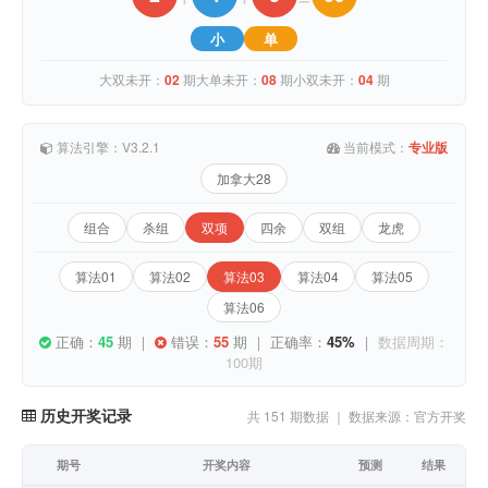
小
单
大双未开：
02
期
大单未开：
08
期
小双未开：
04
期
算法引擎：V3.2.1
当前模式：
专业版
加拿大28
组合
杀组
双项
四余
双组
龙虎
算法01
算法02
算法03
算法04
算法05
算法06
正确：
45
期 ｜
错误：
55
期 ｜ 正确率：
45%
｜
数据周期：
100期
历史开奖记录
共 151 期数据 ｜ 数据来源：官方开奖
期号
开奖内容
预测
结果