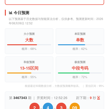
📊 今日预测
以下预测基于历史数据与智能算法分析，仅供参考。预测更新时间：2026
年08月09日 12:52
大小预测
单双预测
大数
单数
概率：68%
概率：62%
和值预测
极值预测
13-15区间
中段号码
概率：55%
概率：72%
根据最近50期数据分析，大数据预测概率较高。 ｜ 置信区间：95%
第
3467343
期 ｜ 开奖时间：12:52:26
距下期：
8
秒
+
+
=
2
4
3
09